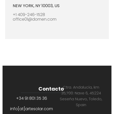
NEW YORK, NY 10003, US
+1 409-246-1528
office01@domen.com
Ctra. Andalucía, km
Contacto
35,700. Nave 6, 45224
+34 91 801 35 36
Seseña Nuevo, Toledo,
Spain
info[at]artesolar.com