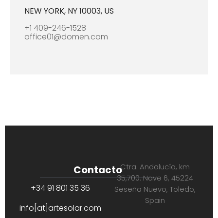
NEW YORK, NY 10003, US
+1 409-246-1528
office01@domen.com
Ctra. Andalucía, km
Contacto
35,700. Nave 6, 45224
+34 91 801 35 36
Seseña Nuevo, Toledo,
Spain
info[at]artesolar.com