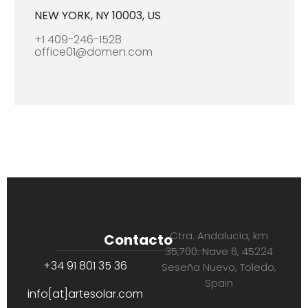
NEW YORK, NY 10003, US
+1 409-246-1528
office01@domen.com
Ctra. Andalucía, km
Contacto
35,700. Nave 6, 45224
+34 91 801 35 36
Seseña Nuevo, Toledo,
Spain
info[at]artesolar.com