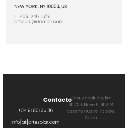
NEW YORK, NY 10003, US
+1 409-246-1528
office01@domen.com
Ctra. Andalucía, km
Contacto
35,700. Nave 6, 45224
+34 91 801 35 36
Seseña Nuevo, Toledo,
Spain
info[at]artesolar.com