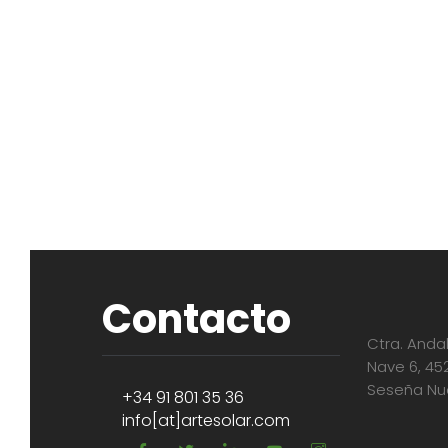
Contacto
Ctra. Andal
Nave 6, 45
Seseña Nue
+34 91 801 35 36
info[at]artesolar.com