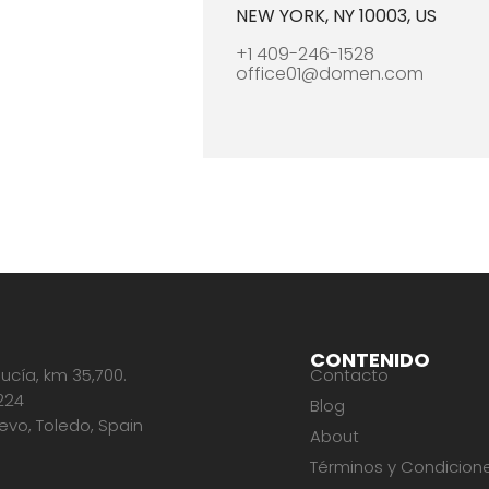
NEW YORK, NY 10003, US
+1 409-246-1528
office01@domen.com
CONTENIDO
ucía, km 35,700.
Contacto
224
Blog
vo, Toledo, Spain
About
Términos y Condicion